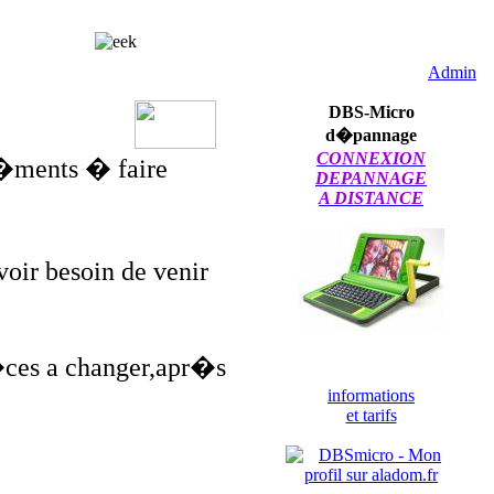
Brico'service
Admin
DBS-Micro
d�pannage
CONNEXION
l�ments � faire
DEPANNAGE
A DISTANCE
oir besoin de venir
�ces a changer,apr�s
informations
et tarifs