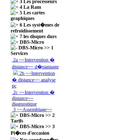
3 Les processeurs
4 La Ram
5 Les cartes
graphiques
6 Les syst�mes de
refroidissement
7 les disques durs
DBS-Micro
DBS-Micro >> 1
Services
2a ~~Intervention �
distance~~ d�pannage
2b ~~Intervention
� distance~~ analyse
pc
2c ~~Intervention �
distance~~
diagnostique
3 ~~Assemblage~~
DBS-Micro >> 2
Tarifs
DBS-Micro >> 3
Pi�ces d'occasion
Nos coordonn�es