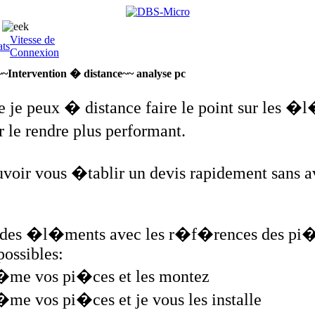
Pour la pose de votre cuisine, une seule r�f�rence: Depan'
Vitesse de
ats
Connexion
~~Intervention � distance~~ analyse pc
e peux � distance faire le point sur les �
 le rendre plus performant.
voir vous �tablir un devis rapidement sans av
ste des �l�ments avec les r�f�rences des pi
possibles:
�me vos pi�ces et les montez
me vos pi�ces et je vous les installe