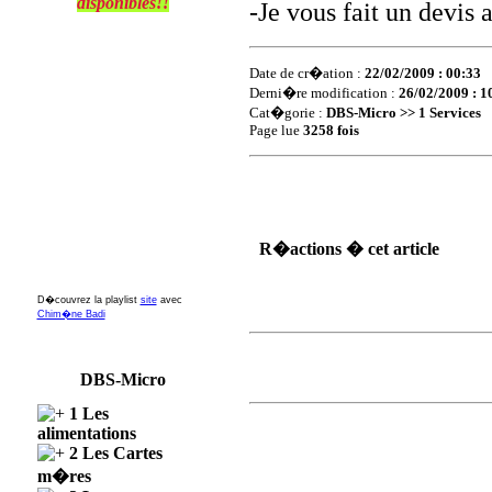
disponibles!!
-Je vous fait un devis 
Date de cr�ation :
22/02/2009 : 00:33
Derni�re modification :
26/02/2009 : 1
Cat�gorie :
DBS-Micro >> 1 Services
Page lue
3258 fois
R�actions � cet article
D�couvrez la playlist
site
avec
Chim�ne Badi
DBS-Micro
1 Les
alimentations
2 Les Cartes
m�res