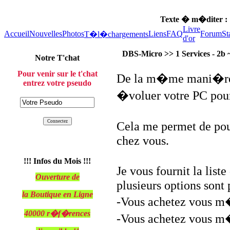
Texte � m�diter :
Livre
Accueil
Nouvelles
Photos
Liens
FAQ
Forum
St
T�l�chargements
d'or
DBS-Micro >> 1 Services - 2b 
Notre T'chat
Pour venir sur le t'chat
De la m�me mani�re j
entrez votre pseudo
�voluer votre PC pour
Cela me permet de pou
chez vous.
!!! Infos du Mois !!!
Je vous fournit la li
Ouverture de
plusieurs options sont 
la Boutique en Ligne
-Vous achetez vous m
40000 r�f�rences
-Vous achetez vous m�